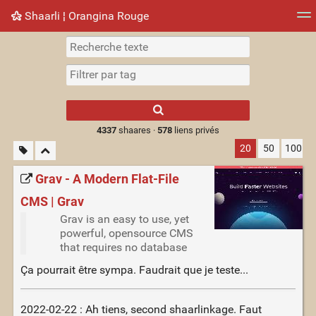
Shaarli ¦ Orangina Rouge
Nuage de tags
Mur d'images
Quotidien
► Jouer
Type 1 or more
characters for
results.
4337
shaares ·
578
liens privés
20
50
100
Grav - A Modern Flat-File
CMS | Grav
Grav is an easy to use, yet
powerful, opensource CMS
that requires no database
Ça pourrait être sympa. Faudrait que je teste...
2022-02-22 : Ah tiens, second shaarlinkage. Faut