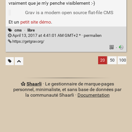
vraiment que je m'y penche visiblement :-)
Grav is a modern open source flat-file CMS
Et un
petit site démo
.
cms
·
libre
April 13, 2017 at 4:41:01 AM GMT+2 * ·
permalien
https://getgrav.org/
·
20
50
100
Shaarli
· Le gestionnaire de marque-pages
personnel, minimaliste, et sans base de données par
la communauté Shaarli ·
Documentation