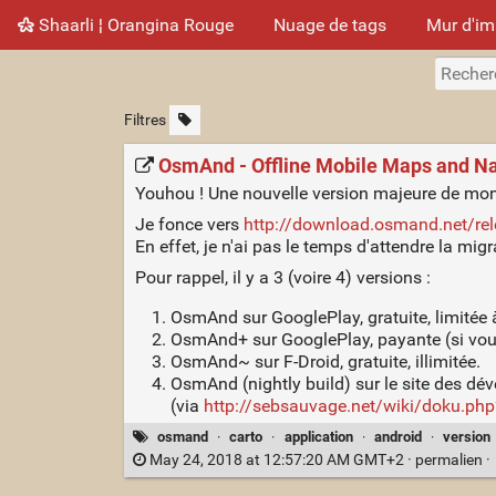
Shaarli ¦ Orangina Rouge
Nuage de tags
Mur d'i
Filtres
OsmAnd - Offline Mobile Maps and Na
Youhou ! Une nouvelle version majeure de mon 
Je fonce vers
http://download.osmand.net/re
En effet, je n'ai pas le temps d'attendre la mig
Pour rappel, il y a 3 (voire 4) versions :
OsmAnd sur GooglePlay, gratuite, limitée 
OsmAnd+ sur GooglePlay, payante (si vous v
OsmAnd~ sur F-Droid, gratuite, illimitée.
OsmAnd (nightly build) sur le site des dév
(via
http://sebsauvage.net/wiki/doku.p
osmand
·
carto
·
application
·
android
·
version
May 24, 2018 at 12:57:20 AM GMT+2 ·
permalien
·