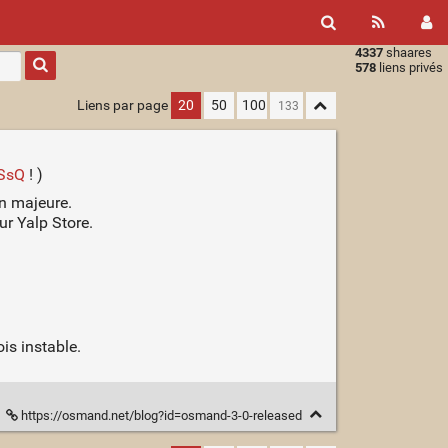
4337
shaares
Type 1 or
578
liens privés
more
characters
Liens par page
20
50
100
for
results.
lSsQ
! )
on majeure.
ur Yalp Store.
is instable.
https://osmand.net/blog?id=osmand-3-0-released