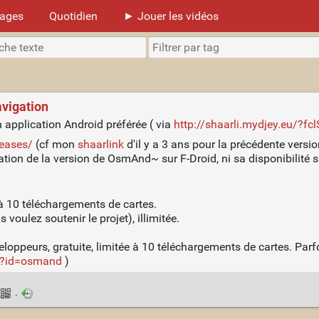
mages
Quotidien
► Jouer les vidéos
vigation
application Android préférée ( via
http://shaarli.mydjey.eu/?fc
leases/
(cf mon
shaarlink
d'il y a 3 ans pour la précédente versi
ration de la version de OsmAnd~ sur F-Droid, ni sa disponibilité s
à 10 téléchargements de cartes.
oulez soutenir le projet), illimitée.
eloppeurs, gratuite, limitée à 10 téléchargements de cartes. Parfo
hp?id=osmand
)
·