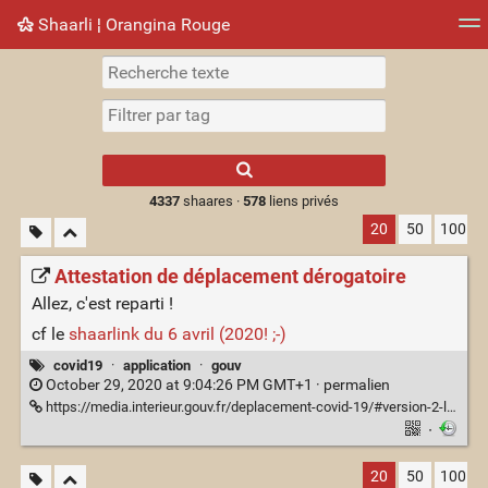
Shaarli ¦ Orangina Rouge
Nuage de tags
Mur d'images
Quotidien
► Jouer
Type 1 or more
characters for
results.
4337
shaares ·
578
liens privés
20
50
100
Attestation de déplacement dérogatoire
Allez, c'est reparti !
cf le
shaarlink du 6 avril (2020! ;-)
covid19
·
application
·
gouv
October 29, 2020 at 9:04:26 PM GMT+1 ·
permalien
https://media.interieur.gouv.fr/deplacement-covid-19/#version-2-le-retour
·
20
50
100