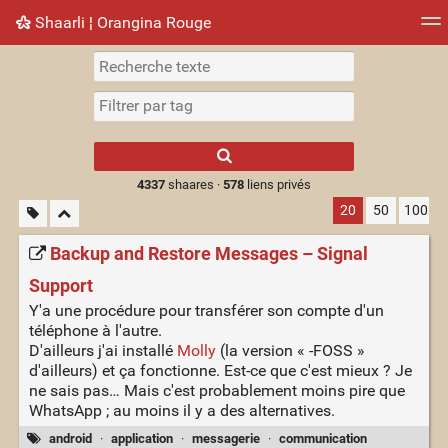
Shaarli ¦ Orangina Rouge
Nuage de tags
Mur d'images
Quotidien
► Jouer
Type 1 or more
characters for
results.
4337
shaares ·
578
liens privés
20
50
100
Backup and Restore Messages – Signal
Support
Y'a une procédure pour transférer son compte d'un
téléphone à l'autre.
D'ailleurs j'ai installé
Molly
(la version « -FOSS »
d'ailleurs) et ça fonctionne. Est-ce que c'est mieux ? Je
ne sais pas… Mais c'est probablement moins pire que
WhatsApp ; au moins il y a des alternatives.
android
·
application
·
messagerie
·
communication