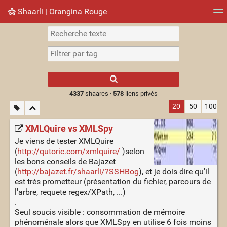
Shaarli ¦ Orangina Rouge
Nuage de tags
Mur d'images
Quotidien
► Jouer
Type 1 or more
characters for
results.
4337
shaares ·
578
liens privés
20
50
100
XMLQuire vs XMLSpy
Je viens de tester XMLQuire
(
http://qutoric.com/xmlquire/
)selon
les bons conseils de Bajazet
(
http://bajazet.fr/shaarli/?SSHBog
), et je dois dire qu'il
est très prometteur (présentation du fichier, parcours de
l'arbre, requete regex/XPath, ...)
.
Seul soucis visible : consommation de mémoire
phénoménale alors que XMLSpy en utilise 6 fois moins