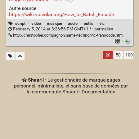
Autre source :
https://wiki.videolan.org/How_to_Batch_Encode
script
·
vidéo
·
musique
·
audio
·
outils
·
vlc
February 5, 2014 at 3:26:56 PM GMT+1 * ·
permalien
http://christopher.compagnon.name/techno/vlc-transcode.html
·
20
50
100
Shaarli
· Le gestionnaire de marque-pages
personnel, minimaliste, et sans base de données par
la communauté Shaarli ·
Documentation