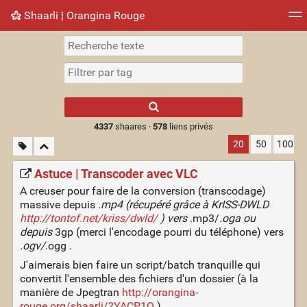
Shaarli ¦ Orangina Rouge
Nuage de tags
Mur d'images
Quotidien
► Jouer
Type 1 or more
characters for
results.
4337
shaares ·
578
liens privés
20
50
100
Astuce | Transcoder avec VLC
A creuser pour faire de la conversion (transcodage)
massive depuis
.mp4 (récupéré grâce à KrISS-DWLD
http://tontof.net/kriss/dwld/
) vers
.mp3/
.oga ou
depuis
3gp (merci l'encodage pourri du téléphone) vers
.ogv/
.ogg .
J'aimerais bien faire un script/batch tranquille qui
convertit l'ensemble des fichiers d'un dossier (à la
manière de Jpegtran
http://orangina-
rouge.org/shaarli/?YACP1Q
)