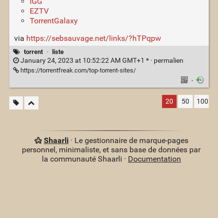
IGG
EZTV
TorrentGalaxy
via
https://sebsauvage.net/links/?hTPqpw
torrent
·
liste
January 24, 2023 at 10:52:22 AM GMT+1 * ·
permalien
https://torrentfreak.com/top-torrent-sites/
·
20
50
100
Shaarli
· Le gestionnaire de marque-pages
personnel, minimaliste, et sans base de données par
la communauté Shaarli ·
Documentation