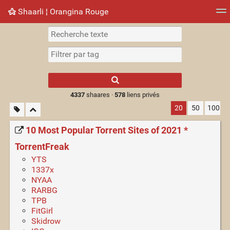
Shaarli ¦ Orangina Rouge
Nuage de tags
Mur d'images
Quotidien
► Jouer
Type 1 or more
characters for
results.
4337
shaares ·
578
liens privés
20
50
100
10 Most Popular Torrent Sites of 2021 *
TorrentFreak
YTS
1337x
NYAA
RARBG
TPB
FitGirl
Skidrow