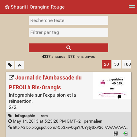
Shaarli ¦ Orangina Rouge
Nuage de tags
Mur d'images
Quotidien
► Jouer
Type 1 or more
characters for
results.
4337
shaares ·
578
liens privés
20
50
100
Journal de l'Ambassade du
PEROU à Ris-Orangis
Infographie sur l'expulsion et la
réinsertion.
2/2
infographie
·
rom
May 14, 2013 at 5:23:20 PM GMT+2 ·
permalien
http://2.bp.blogspot.com/-QbGxiivOqnY/UYytySXP26I/AAAAAAAAB-g/ReMqaTnobX0/s1600/contra+info+graph+expulsion+perou+vertica1_v2.jpg
·