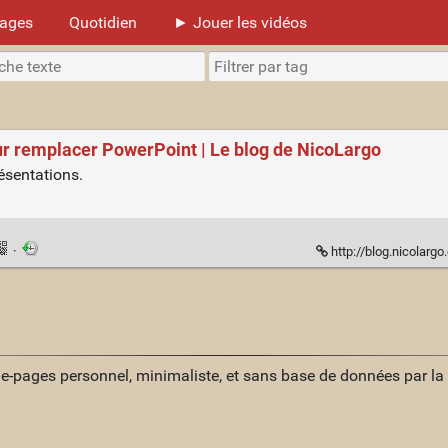
mages
Quotidien
► Jouer les vidéos
 remplacer PowerPoint | Le blog de NicoLargo
résentations.
·
http://blog.nicolargo.com
ue-pages personnel, minimaliste, et sans base de données par l