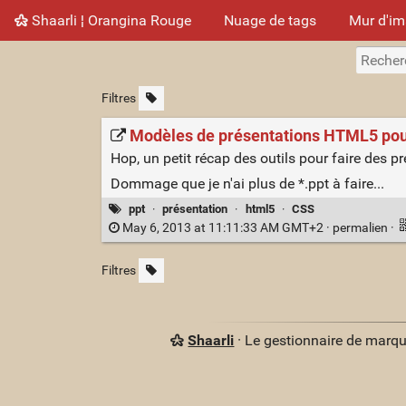
Shaarli ¦ Orangina Rouge
Nuage de tags
Mur d'i
Filtres
Modèles de présentations HTML5 pour
Hop, un petit récap des outils pour faire des p
Dommage que je n'ai plus de *.ppt à faire...
ppt
·
présentation
·
html5
·
CSS
May 6, 2013 at 11:11:33 AM GMT+2 ·
permalien
·
Filtres
Shaarli
· Le gestionnaire de marq