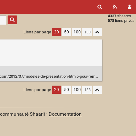
4337
shaares
Type 1 or
578
liens privés
more
characters
Liens par page
20
50
100
for
results.
/2012/07/modeles-de-presentation-html5-pour-remplacer-powerpoint.html
Liens par page
20
50
100
a communauté Shaarli ·
Documentation