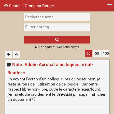
Shaarli ¦ Orangina Rouge
Nuage de tags
Mur d'images
Quotidien
► Jouer
Type 1 or more
characters for
results.
4337
shaares ·
578
liens privés
20
50
100
Note: Adobe Acrobat a un logiciel « not-
Reader »
En voyant l’écran d’un collègue lors d’une réunion, je
reste surpris de l’utilisation de ce logiciel. Car outre
l’aspect libre/non-libre, outre le caractère léger/lourd,
j’en ai étudié rapidement le
use-case
principal : afficher
un document 👇