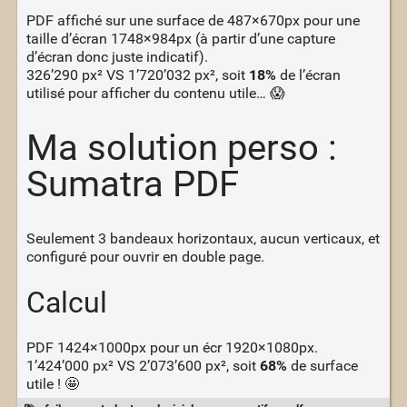
PDF affiché sur une surface de 487×670px pour une
taille d’écran 1748×984px (à partir d’une capture
d’écran donc juste indicatif).
326’290 px² VS 1’720’032 px², soit
18%
de l’écran
utilisé pour afficher du contenu utile… 😱
Ma solution perso :
Sumatra PDF
Seulement 3 bandeaux horizontaux, aucun verticaux, et
configuré pour ouvrir en double page.
Calcul
PDF 1424×1000px pour un écr 1920×1080px.
1’424’000 px² VS 2’073’600 px², soit
68%
de surface
utile ! 🤩