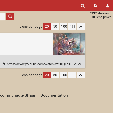
4337
shaares
Type 1 or
578
liens privés
more
characters
Liens par page
20
50
100
for
results.
https://www.youtube.com/watch?v=ii0jQEoiDBM
Liens par page
20
50
100
a communauté Shaarli ·
Documentation