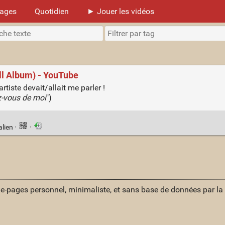
mages
Quotidien
► Jouer les vidéos
ull Album) - YouTube
rtiste devait/allait me parler !
z-vous de moi
")
alien
·
·
ue-pages personnel, minimaliste, et sans base de données par l