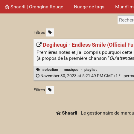
Shaarli ¦ Orangina Rouge
Nuage de tags
Mur d'i
Filtres
Degiheugi - Endless Smile (Official F
Premières notes et j'ai compris pourquoi cette a
(à propos de la première chanson "
Qu'attende
selection
·
musique
·
playlist
November 30, 2023 at 5:21:49 PM GMT+1 * ·
perm
Filtres
Shaarli
· Le gestionnaire de marq