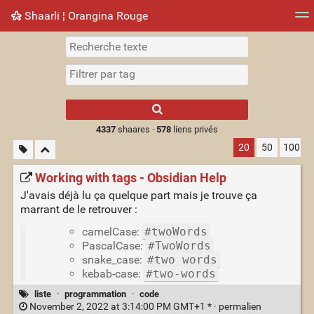
Shaarli ¦ Orangina Rouge
Nuage de tags
Mur d'images
Quotidien
► Jouer
Type 1 or more
characters for
results.
4337
shaares ·
578
liens privés
20
50
100
Working with tags - Obsidian Help
J'avais déjà lu ça quelque part mais je trouve ça
marrant de le retrouver :
camelCase:
#twoWords
PascalCase:
#TwoWords
snake_case:
#two_words
kebab-case:
#two-words
liste
·
programmation
·
code
November 2, 2022 at 3:14:00 PM GMT+1 * ·
permalien