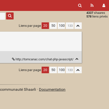
4337
shaares
Type 1 or
578
liens privés
more
characters
Liens par page
20
50
100
for
results.
http://tomcanac.com/chat-php-javascript/
Liens par page
20
50
100
a communauté Shaarli ·
Documentation