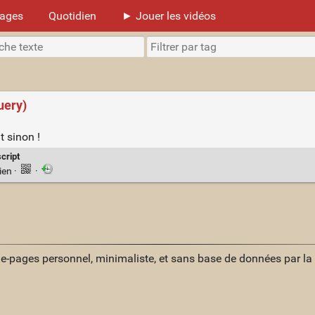
mages
Quotidien
► Jouer les vidéos
uery)
t sinon !
cript
ien
·
·
ue-pages personnel, minimaliste, et sans base de données par l