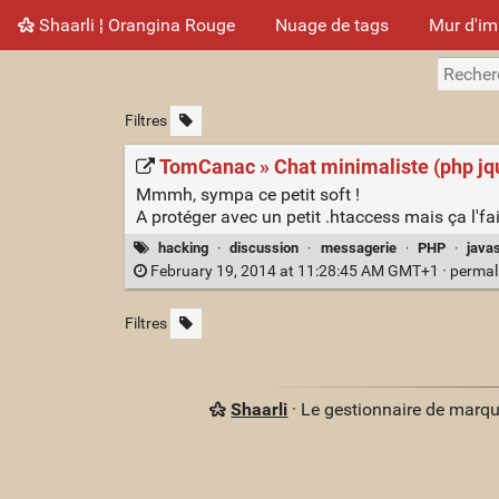
Shaarli ¦ Orangina Rouge
Nuage de tags
Mur d'i
Filtres
TomCanac » Chat minimaliste (php jq
Mmmh, sympa ce petit soft !
A protéger avec un petit .htaccess mais ça l'fai
hacking
·
discussion
·
messagerie
·
PHP
·
javas
February 19, 2014 at 11:28:45 AM GMT+1 ·
permal
Filtres
Shaarli
· Le gestionnaire de marq