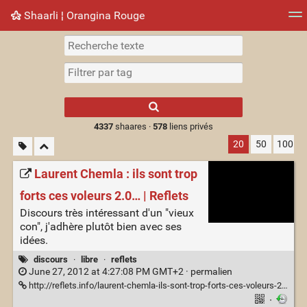
Shaarli ¦ Orangina Rouge
Nuage de tags
Mur d'images
Quotidien
► Jouer
Type 1 or more
characters for
results.
4337
shaares ·
578
liens privés
20
50
100
Laurent Chemla : ils sont trop
forts ces voleurs 2.0… | Reflets
Discours très intéressant d'un "vieux
con", j'adhère plutôt bien avec ses
idées.
discours
·
libre
·
reflets
June 27, 2012 at 4:27:08 PM GMT+2 ·
permalien
http://reflets.info/laurent-chemla-ils-sont-trop-forts-ces-voleurs-2-0/
·