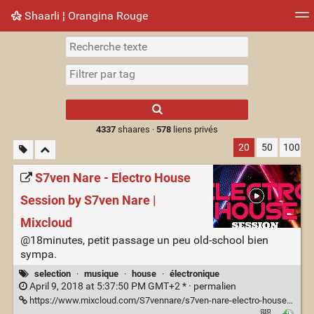
Shaarli ¦ Orangina Rouge
Nuage de tags
Mur d'images
Quotidien
► Jouer
Type 1 or more
characters for
results.
4337
shaares ·
578
liens privés
20
50
100
S7ven Nare - Electro House
Session by S7ven Nare |
Mixcloud
@18minutes, petit passage un peu old-school bien
sympa.
selection
·
musique
·
house
·
électronique
April 9, 2018 at 5:37:50 PM GMT+2 * ·
permalien
https://www.mixcloud.com/S7vennare/s7ven-nare-electro-house-session/