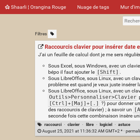
Shaarli ¦ Orangina Rouge
Nuage de tags
Mur d'i
Filtres
Raccourcis clavier pour insérer date
J'ai un feuille de calcul dont je me sers réguli
Sous Excel, sous Windows, avec un clavier a
bépo il faut ajouter le
[Shift]
.
Sous LibreOffice, sous Linux, avec un clav
problème est quand je veux juste insérer l
Sous LibreOffice, sous Linux, avec un clav
Outils>Personnaliser>Clavier
p
[Ctrl]+[Maj]+[.]
?) pour donner un 
des raccourcis de clavier) ; à savoir un
[
seconde fois cette combinaison insère un
raccourci
·
clavier
·
libre
·
logiciel
·
astuce
August 25, 2021 at 11:36:32 AM GMT+2 * ·
permal