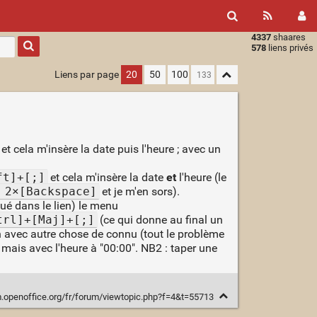
4337
shaares
Type 1 or
578
liens privés
more
characters
Liens par page
20
50
100
for
results.
et cela m'insère la date puis l'heure ; avec un
ft]+[;]
et cela m'insère la date
et
l'heure (le
 2×[Backspace]
et je m'en sors).
qué dans le lien) le menu
trl]+[Maj]+[;]
(ce qui donne au final un
on avec autre chose de connu (tout le problème
 mais avec l'heure à "00:00". NB2 : taper une
m.openoffice.org/fr/forum/viewtopic.php?f=4&t=55713