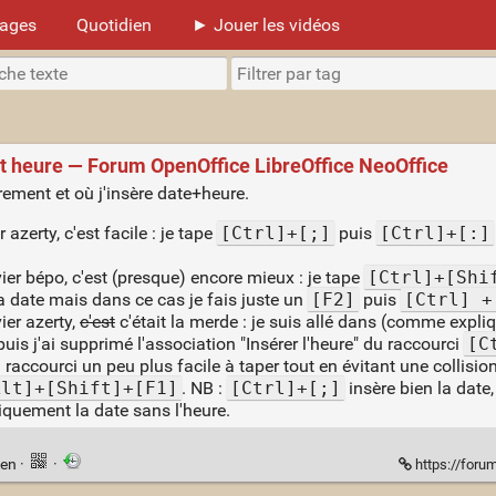
mages
Quotidien
► Jouer les vidéos
 et heure — Forum OpenOffice LibreOffice NeoOffice
èrement et où j'insère date+heure.
zerty, c'est facile : je tape
[Ctrl]+[;]
puis
[Ctrl]+[:]
ier bépo, c'est (presque) encore mieux : je tape
[Ctrl]+[Shi
a date mais dans ce cas je fais juste un
[F2]
puis
[Ctrl] +
ier azerty,
c'est
c'était la merde : je suis allé dans (comme expli
uis j'ai supprimé l'association "Insérer l'heure" du raccourci
[C
raccourci un peu plus facile à taper tout en évitant une collisi
Alt]+[Shift]+[F1]
. NB :
[Ctrl]+[;]
insère bien la date,
iquement la date sans l'heure.
ien
·
·
https://foru