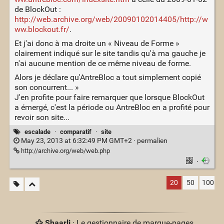
de BlockOut :
http://web.archive.org/web/20090102014405/http://w
ww.blockout.fr/
.
Et j'ai donc à ma droite un « Niveau de Forme »
clairement indiqué sur le site tandis qu'à ma gauche je
n'ai aucune mention de ce même niveau de forme.
Alors je déclare qu'AntreBloc a tout simplement copié
son concurrent... »
J'en profite pour faire remarquer que lorsque BlockOut
a émergé, c'est la période ou AntreBloc en a profité pour
revoir son site...
escalade
·
comparatif
·
site
May 23, 2013 at 6:32:49 PM GMT+2 ·
permalien
http://archive.org/web/web.php
·
20
50
100
Shaarli
· Le gestionnaire de marque-pages