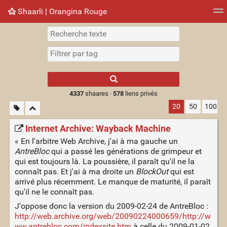
Shaarli ¦ Orangina Rouge
Nuage de tags
Mur d'images
Quotidien
► Jouer
Type 1 or more
characters for
results.
4337
shaares ·
578
liens privés
20
50
100
Internet Archive: Wayback Machine
« En l'arbitre Web Archive, j'ai à ma gauche un
AntreBloc
qui a passé les générations de grimpeur et
qui est toujours là. La poussière, il paraît qu'il ne la
connaît pas. Et j'ai à ma droite un
BlockOut
qui est
arrivé plus récemment. Le manque de maturité, il paraît
qu'il ne le connaît pas.
J'oppose donc la version du 2009-02-24 de AntreBloc :
http://web.archive.org/web/20090224000659/http://w
ww.antrebloc.com/indexsite.htm
à celle du 2009-01-02