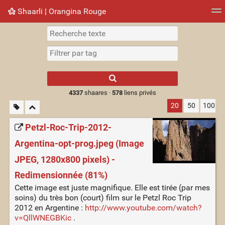
Shaarli ¦ Orangina Rouge
Nuage de tags
Mur d'images
Quotidien
► Jouer
Type 1 or more
characters for
results.
4337
shaares ·
578
liens privés
20
50
100
Petzl-Roc-Trip-2012-
Argentina-opt-prog.jpeg (Image
JPEG, 1280x800 pixels) -
Redimensionnée (81%)
Cette image est juste magnifique. Elle est tirée (par mes
soins) du très bon (court) film sur le Petzl Roc Trip
2012 en Argentine :
http://www.youtube.com/watch?
v=QllWNEGBKic
.