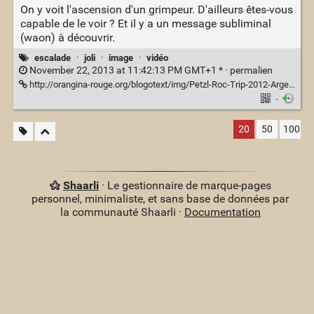
On y voit l'ascension d'un grimpeur. D'ailleurs êtes-vous
capable de le voir ? Et il y a un message subliminal
(waon) à découvrir.
escalade
·
joli
·
image
·
vidéo
November 22, 2013 at 11:42:13 PM GMT+1 * ·
permalien
http://orangina-rouge.org/blogotext/img/Petzl-Roc-Trip-2012-Argentina-opt-prog.jpeg
·
20
50
100
Shaarli
· Le gestionnaire de marque-pages
personnel, minimaliste, et sans base de données par
la communauté Shaarli ·
Documentation