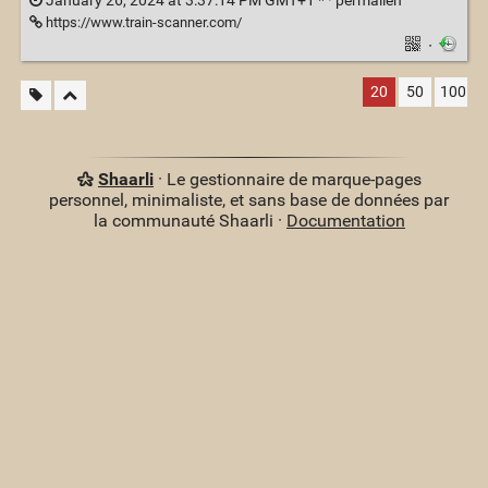
January 26, 2024 at 3:37:14 PM GMT+1 * ·
permalien
https://www.train-scanner.com/
·
20
50
100
Shaarli
· Le gestionnaire de marque-pages
personnel, minimaliste, et sans base de données par
la communauté Shaarli ·
Documentation