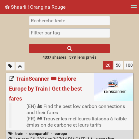
Shaarli ¦ Orangina Rouge
Nuage de tags
Mur d'images
Quotidien
► Jouer
Type 1 or more
characters for
results.
4337
shaares ·
578
liens privés
20
50
100
TrainScanner 🎟️ Explore
Europe by Train | Get the best
fares
(EN) 🚂 Find the best low carbon connections
and their fares
(FR) 🚂 Trouver les meilleures liaisons à faible
émission de carbone et leurs tarifs
train
·
comparatif
·
europe