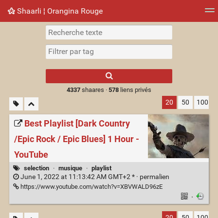
Shaarli ¦ Orangina Rouge
Nuage de tags
Mur d'images
Quotidien
► Jouer
Type 1 or more
characters for
results.
4337
shaares ·
578
liens privés
20
50
100
Best Playlist [Dark Country
/Epic Rock / Epic Blues] 1 Hour -
YouTube
selection
·
musique
·
playlist
June 1, 2022 at 11:13:42 AM GMT+2 * ·
permalien
https://www.youtube.com/watch?v=XBVWALD96zE
·
20
50
100