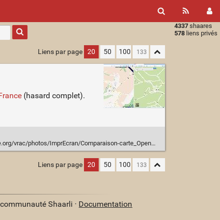
4337
shaares
Type 1 or
578
liens privés
more
characters
Liens par page
20
50
100
for
results.
France
(hasard complet).
rac/photos/ImprEcran/Comparaison-carte_OpenMapSurfer-vs-GoogleMaps.png
Liens par page
20
50
100
a communauté Shaarli ·
Documentation