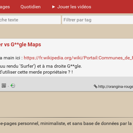
mages
Quotidien
► Jouer les vidéos
r vs G**gle Maps
la main ici :
https://fr.wikipedia.org/wiki/Portail:Communes_de_
rendu 'Surfer') et à ma droite G**gle.
utiliser cette merde propriétaire ? !
·
·
http://orangina-rouge.org/v
ue-pages personnel, minimaliste, et sans base de données par l