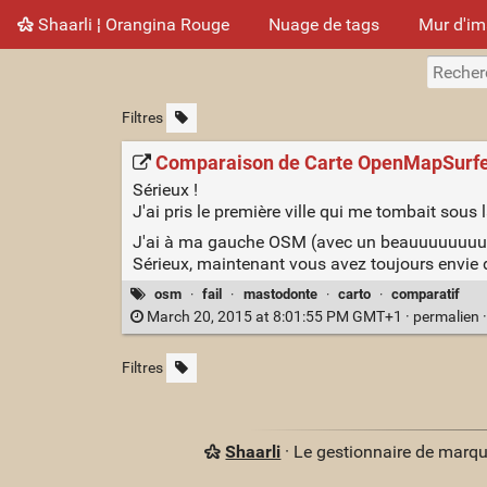
Shaarli ¦ Orangina Rouge
Nuage de tags
Mur d'i
Filtres
Comparaison de Carte OpenMapSurfe
Sérieux !
J'ai pris le première ville qui me tombait sous 
J'ai à ma gauche OSM (avec un beauuuuuuuuuu 
Sérieux, maintenant vous avez toujours envie d'
osm
·
fail
·
mastodonte
·
carto
·
comparatif
March 20, 2015 at 8:01:55 PM GMT+1 ·
permalien
Filtres
Shaarli
· Le gestionnaire de marq