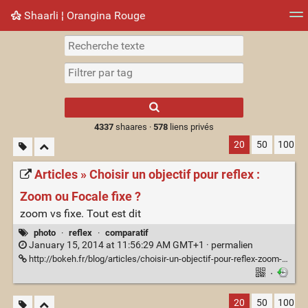
Shaarli ¦ Orangina Rouge
Nuage de tags
Mur d'images
Quotidien
► Jouer
Type 1 or more
characters for
results.
4337
shaares ·
578
liens privés
20
50
100
Articles » Choisir un objectif pour reflex :
Zoom ou Focale fixe ?
zoom vs fixe. Tout est dit
photo
·
reflex
·
comparatif
January 15, 2014 at 11:56:29 AM GMT+1 ·
permalien
http://bokeh.fr/blog/articles/choisir-un-objectif-pour-reflex-zoom-ou-focale-fixe/
·
20
50
100