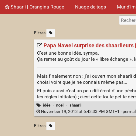
Shaarli ¦ Orangina Rouge
Nuage de tags
Mur d'i
Filtres
Papa Nawel surprise des shaarlieurs |
C'est une bonne idée, sympa.
Ça remet au goût du jour le « libre échange », la
Mais finalement non : j'ai ouvert mon shaarli 
choisi voire que je ne connais même pas...
Et puis aussi c'est un peu différent d'une pêc
les règles initiales) ; c'est cette toute petite
idée
·
noel
·
shaarli
November 19, 2013 at 6:43:33 PM GMT+1 ·
permal
Filtres