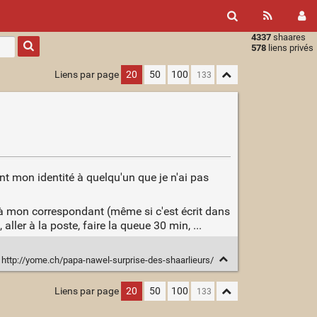
4337
shaares
Type 1 or
578
liens privés
more
characters
Liens par page
20
50
100
for
results.
nt mon identité à quelqu'un que je n'ai pas
u à mon correspondant (même si c'est écrit dans
ller à la poste, faire la queue 30 min, ...
http://yome.ch/papa-nawel-surprise-des-shaarlieurs/
Liens par page
20
50
100