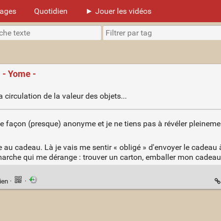
mages
Quotidien
► Jouer les vidéos
 - Yome -
 circulation de la valeur des objets...
de façon (presque) anonyme et je ne tiens pas à révéler pleineme
he au cadeau. Là je vais me sentir « obligé » d'envoyer le cadea
 démarche qui me dérange : trouver un carton, emballer mon cadeau, a
ien
·
·