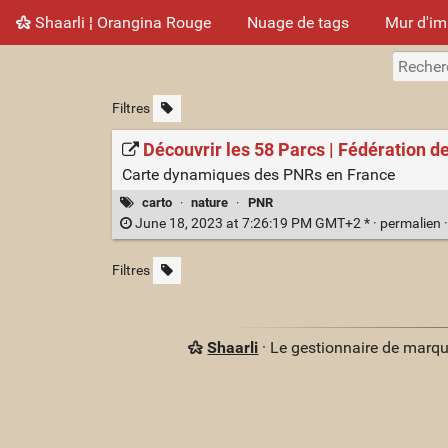
Shaarli ¦ Orangina Rouge
Nuage de tags
Mur d'i
Filtres
Découvrir les 58 Parcs | Fédération d
Carte dynamiques des PNRs en France
carto
·
nature
·
PNR
June 18, 2023 at 7:26:19 PM GMT+2 * ·
permalien
Filtres
Shaarli
· Le gestionnaire de marq