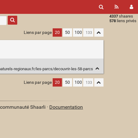
4337
shaares
Type 1 or
578
liens privés
more
characters
Liens par page
20
50
100
for
results.
aturels-regionaux.fr/les-parcs/decouvrir-les-58-parcs
Liens par page
20
50
100
a communauté Shaarli ·
Documentation