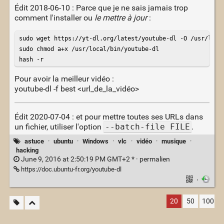
Édit 2018-06-10 : Parce que je ne sais jamais trop
comment l'installer ou
le mettre à jour
:
sudo wget https://yt-dl.org/latest/youtube-dl -O /usr/local
sudo chmod a+x /usr/local/bin/youtube-dl

hash -r
Pour avoir la meilleur vidéo :
youtube-dl -f best <url_de_la_vidéo>
Édit 2020-07-04 : et pour mettre toutes ses URLs dans
un fichier, utiliser l'option
--batch-file FILE
.
astuce
·
ubuntu
·
Windows
·
vlc
·
vidéo
·
musique
·
hacking
June 9, 2016 at 2:50:19 PM GMT+2 * ·
permalien
https://doc.ubuntu-fr.org/youtube-dl
·
20
50
100