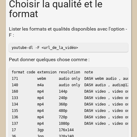
Choisir la qualité et le
format
Lister les formats et qualités disponibles avec l'option -
F :
youtube-dl -F <url_de_la_vidéo>
Peut donner quelques chose comme :
format code extension resolution  note 

171         webm      audio only  DASH webm audio , audio@ 
140         m4a       audio only  DASH audio , audio@128k

160         mp4       144p        DASH video , video only

133         mp4       240p        DASH video , video only

134         mp4       360p        DASH video , video only

135         mp4       480p        DASH video , video only

136         mp4       720p        DASH video , video only

137         mp4       1080p       DASH video , video only

17          3gp       176x144     

36          3gp       320x240     
