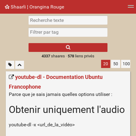
Shaarli ¦ Orangina Rouge
Nuage de tags
Mur d'images
Quotidien
► Jouer
Type 1 or more
characters for
results.
4337
shaares ·
578
liens privés
20
50
100
youtube-dl - Documentation Ubuntu
Francophone
Parce que je sais jamais quelles options utiliser :
Obtenir uniquement l'audio
youtube-dl -x <url_de_la_vidéo>