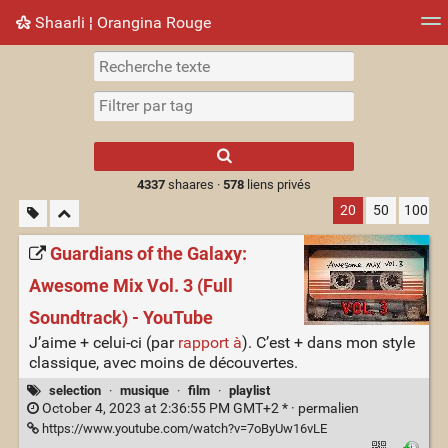
Shaarli ¦ Orangina Rouge
Nuage de tags
Mur d'images
Quotidien
► Jouer
Type 1 or more
characters for
results.
4337
shaares ·
578
liens privés
20
50
100
Guardians of the Galaxy:
Awesome Mix Vol. 3 (Full
Soundtrack) - YouTube
J’aime + celui-ci (par
rapport à
). C’est + dans mon style
classique, avec moins de découvertes.
selection
·
musique
·
film
·
playlist
October 4, 2023 at 2:36:55 PM GMT+2 * ·
permalien
https://www.youtube.com/watch?v=7oByUw16vLE