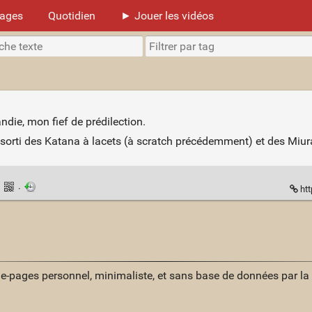
mages
Quotidien
► Jouer les vidéos
ndie, mon fief de prédilection.
 sorti des Katana à lacets (à scratch précédemment) et des Miur
·
·
ht
ue-pages personnel, minimaliste, et sans base de données par l