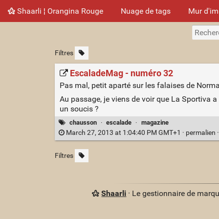
Shaarli ¦ Orangina Rouge
Nuage de tags
Mur d'i
Filtres
EscaladeMag - numéro 32
Pas mal, petit aparté sur les falaises de Norma
Au passage, je viens de voir que La Sportiva a
un soucis ?
chausson
·
escalade
·
magazine
March 27, 2013 at 1:04:40 PM GMT+1 ·
permalien
Filtres
Shaarli
· Le gestionnaire de marq