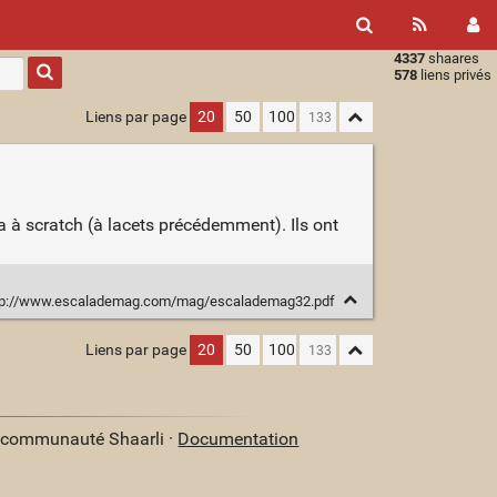
4337
shaares
Type 1 or
578
liens privés
more
characters
Liens par page
20
50
100
for
results.
a à scratch (à lacets précédemment). Ils ont
tp://www.escalademag.com/mag/escalademag32.pdf
Liens par page
20
50
100
a communauté Shaarli ·
Documentation