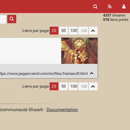
4337
shaares
Type 1 or
578
liens privés
more
characters
Liens par page
20
50
100
for
results.
ttps://www.peppercarrot.com/en/files/framasoft.html
Liens par page
20
50
100
a communauté Shaarli ·
Documentation