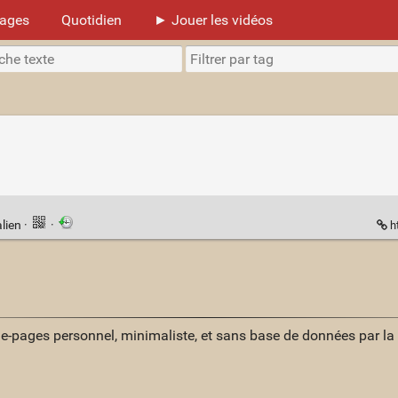
mages
Quotidien
► Jouer les vidéos
lien
·
·
h
ue-pages personnel, minimaliste, et sans base de données par l