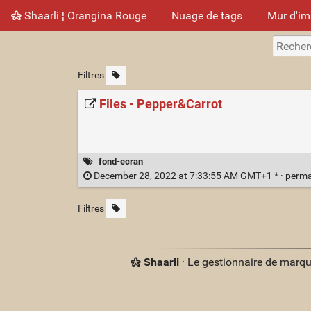
Shaarli ¦ Orangina Rouge
Nuage de tags
Mur d'i
Filtres
Files - Pepper&Carrot
fond-ecran
December 28, 2022 at 7:33:55 AM GMT+1 * ·
perma
Filtres
Shaarli
· Le gestionnaire de marq