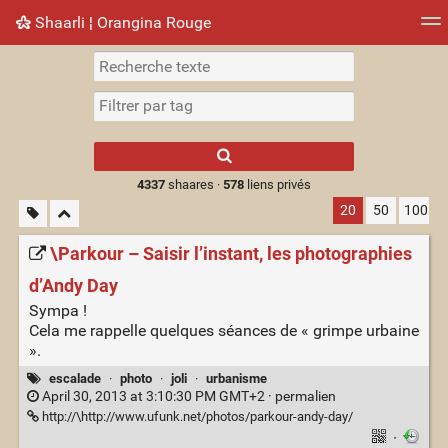
Shaarli ¦ Orangina Rouge
Nuage de tags
Mur d'images
Quotidien
► Jouer
Type 1 or more
characters for
results.
4337
shaares ·
578
liens privés
20
50
100
\Parkour – Saisir l’instant, les photographies
d’Andy Day
Sympa !
Cela me rappelle quelques séances de « grimpe urbaine
».
escalade
·
photo
·
joli
·
urbanisme
April 30, 2013 at 3:10:30 PM GMT+2 ·
permalien
http://\http://www.ufunk.net/photos/parkour-andy-day/
·