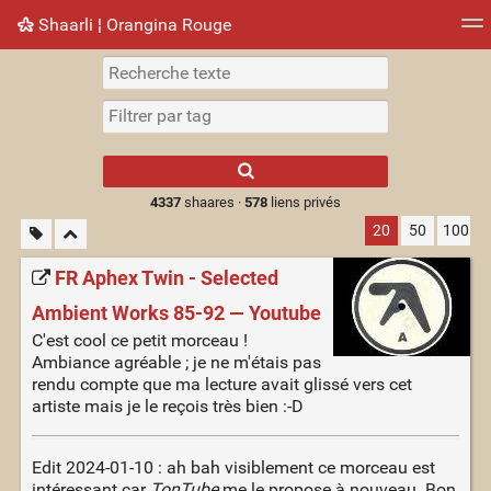
Shaarli ¦ Orangina Rouge
Nuage de tags
Mur d'images
Quotidien
► Jouer
Type 1 or more
characters for
results.
4337
shaares ·
578
liens privés
20
50
100
FR Aphex Twin - Selected
Ambient Works 85-92 — Youtube
C'est cool ce petit morceau !
Ambiance agréable ; je ne m'étais pas
rendu compte que ma lecture avait glissé vers cet
artiste mais je le reçois très bien :-D
Edit 2024-01-10 : ah bah visiblement ce morceau est
intéressant car
TonTube
me le propose à nouveau. Bon