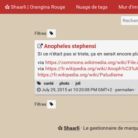
Shaarli ¦ Orangina Rouge
Nuage de tags
Mur d'i
Filtres
Anopheles stephensi
Si ce n'était pas si triste, ça en serait encore p
via
https://commons.wikimedia.org/wiki/File:
via
https://fr.wikipedia.org/wiki/Anoph%C3%A
https://fr.wikipedia.org/wiki/Paludisme
santé
·
photo
·
joli
July 29, 2015 at 10:20:08 PM GMT+2 ·
permalien
·
Filtres
Shaarli
· Le gestionnaire de marq