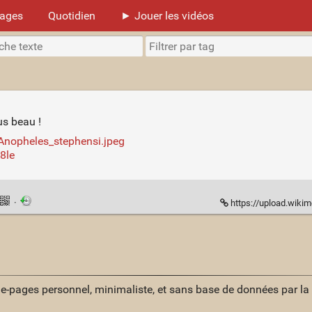
mages
Quotidien
► Jouer les vidéos
lus beau !
Anopheles_stephensi.jpeg
8le
·
https://upload.wikimedia.org/wi
ue-pages personnel, minimaliste, et sans base de données par l