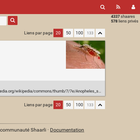
4337
shaares
Type 1 or
578
liens privés
more
characters
Liens par page
20
50
100
for
results.
kipedia/commons/thumb/7/7e/Anopheles_stephensi.jpeg/1024px-Anopheles_stephensi.jpeg
Liens par page
20
50
100
a communauté Shaarli ·
Documentation