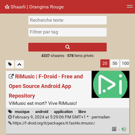
Shaarli ¦ Orangina Rouge
Nuage de tags
Mur d'images
Quotidien
► Jouer
Type 1 or more
characters for
results.
4337
shaares ·
578
liens privés
20
50
100
RiMusic | F-Droid - Free and
Open Source Android App
Repository
ViMusic est mort? Vive RiMusic!
musique
·
android
·
application
·
libre
February 9, 2024 at 5:29:06 PM GMT+1 * ·
permalien
https://f-droid.org/it/packages/it.fast4x.rimusic/
·