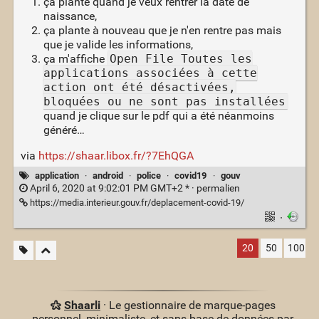
ça plante quand je veux rentrer la date de
naissance,
ça plante à nouveau que je n'en rentre pas mais
que je valide les informations,
ça m'affiche
Open File Toutes les
applications associées à cette
action ont été désactivées,
bloquées ou ne sont pas installées
quand je clique sur le pdf qui a été néanmoins
généré…
via
https://shaar.libox.fr/?7EhQGA
application
·
android
·
police
·
covid19
·
gouv
April 6, 2020 at 9:02:01 PM GMT+2 * ·
permalien
https://media.interieur.gouv.fr/deplacement-covid-19/
·
20
50
100
Shaarli
· Le gestionnaire de marque-pages
personnel, minimaliste, et sans base de données par