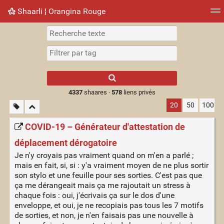
Shaarli ¦ Orangina Rouge
Nuage de tags
Mur d'images
Quotidien
► Jouer
Type 1 or more
characters for
results.
4337
shaares ·
578
liens privés
20
50
100
COVID-19 – Générateur d'attestation de
déplacement dérogatoire
Je n'y croyais pas vraiment quand on m'en a parlé ;
mais en fait, si, si : y'a vraiment moyen de ne plus sortir
son stylo et une feuille pour ses sorties. C'est pas que
ça me dérangeait mais ça me rajoutait un stress à
chaque fois : oui, j'écrivais ça sur le dos d'une
enveloppe, et oui, je ne recopiais pas tous les 7 motifs
de sorties, et non, je n'en faisais pas une nouvelle à