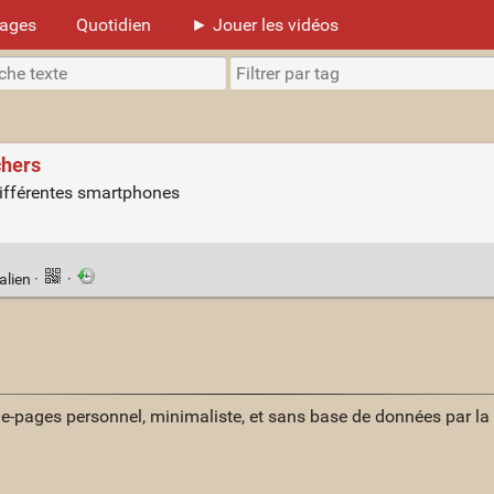
mages
Quotidien
► Jouer les vidéos
chers
différentes smartphones
alien
·
·
ue-pages personnel, minimaliste, et sans base de données par l