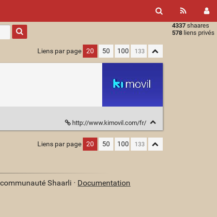
4337
shaares
Type 1 or
578
liens privés
more
characters
Liens par page
20
50
100
for
results.
http://www.kimovil.com/fr/
Liens par page
20
50
100
a communauté Shaarli ·
Documentation