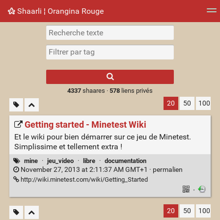
Shaarli ¦ Orangina Rouge
Nuage de tags
Mur d'images
Quotidien
► Jouer
Type 1 or more
characters for
results.
4337
shaares ·
578
liens privés
20
50
100
Getting started - Minetest Wiki
Et le wiki pour bien démarrer sur ce jeu de Minetest.
Simplissime et tellement extra !
mine
·
jeu_video
·
libre
·
documentation
November 27, 2013 at 2:11:37 AM GMT+1 ·
permalien
http://wiki.minetest.com/wiki/Getting_Started
·
20
50
100