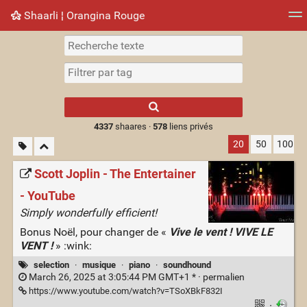
Shaarli ¦ Orangina Rouge
Nuage de tags
Mur d'images
Quotidien
► Jouer
Type 1 or more
characters for
results.
4337
shaares ·
578
liens privés
20
50
100
Scott Joplin - The Entertainer
- YouTube
Simply wonderfully efficient!
Bonus Noël, pour changer de «
Vive le vent ! VIVE LE
VENT !
» :wink:
selection
·
musique
·
piano
·
soundhound
March 26, 2025 at 3:05:44 PM GMT+1 * ·
permalien
https://www.youtube.com/watch?v=TSoXBkF832I
·