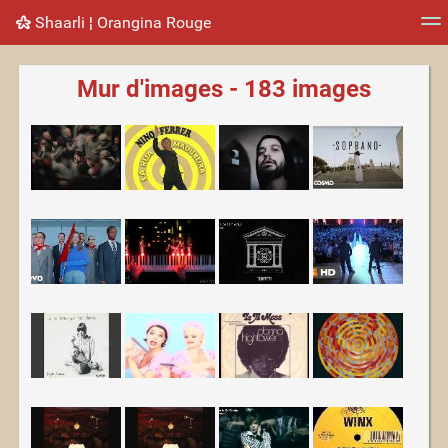
Shaarli ¦ Orangina Rouge
Nuage de tags
Mur d'images
Quotidien
Flux RS
Mur d'images - 183 images