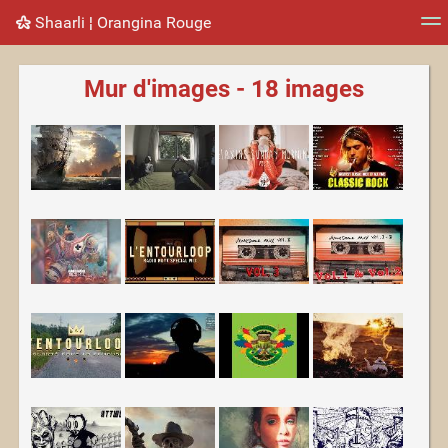
Shaarli ¦ Orangina Rouge
Nuage de tags
Mur d'images
Quotidien
Flux RS
Mur d'images - 18 images