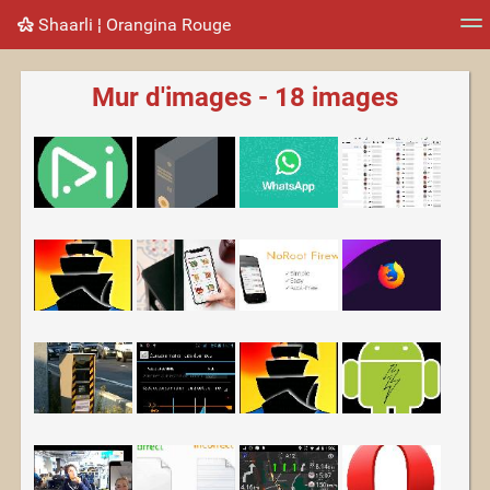
Shaarli ¦ Orangina Rouge
Nuage de tags
Mur d'images
Quotidien
Flux RS
Mur d'images - 18 images