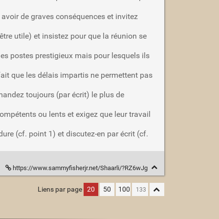
t avoir de graves conséquences et invitez
re utile) et insistez pour que la réunion se
es postes prestigieux mais pour lesquels ils
fait que les délais impartis ne permettent pas
ndez toujours (par écrit) le plus de
ompétents ou lents et exigez que leur travail
e (cf. point 1) et discutez-en par écrit (cf.
https://www.sammyfisherjr.net/Shaarli/?RZ6wJg
Liens par page
20
50
100