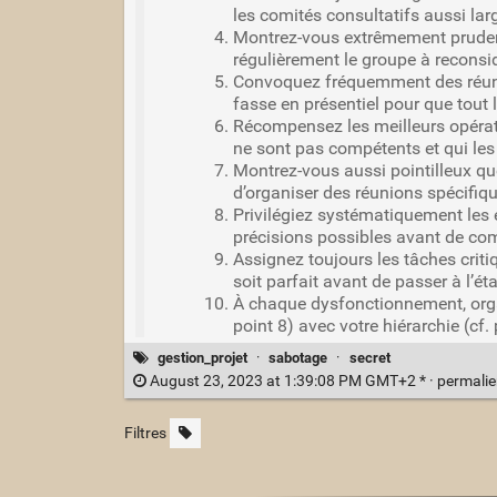
les comités consultatifs aussi lar
Montrez-vous extrêmement prudent s
régulièrement le groupe à reconsi
Convoquez fréquemment des réunions
fasse en présentiel pour que tout
Récompensez les meilleurs opérati
ne sont pas compétents et qui les 
Montrez-vous aussi pointilleux que
d’organiser des réunions spécifi
Privilégiez systématiquement les 
précisions possibles avant de com
Assignez toujours les tâches criti
soit parfait avant de passer à l’ét
À chaque dysfonctionnement, organi
point 8) avec votre hiérarchie (cf. 
gestion_projet
·
sabotage
·
secret
August 23, 2023 at 1:39:08 PM GMT+2 * ·
permali
Filtres