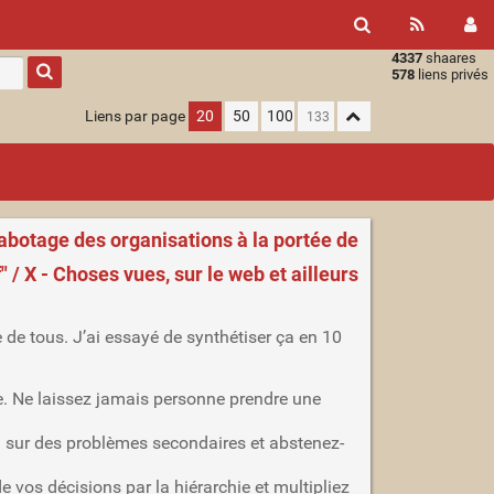
4337
shaares
Type 1 or
578
liens privés
more
characters
Liens par page
20
50
100
for
results.
sabotage des organisations à la portée de
 / X - Choses vues, sur le web et ailleurs
 de tous. J’ai essayé de synthétiser ça en 10
re. Ne laissez jamais personne prendre une
ion sur des problèmes secondaires et abstenez-
e vos décisions par la hiérarchie et multipliez