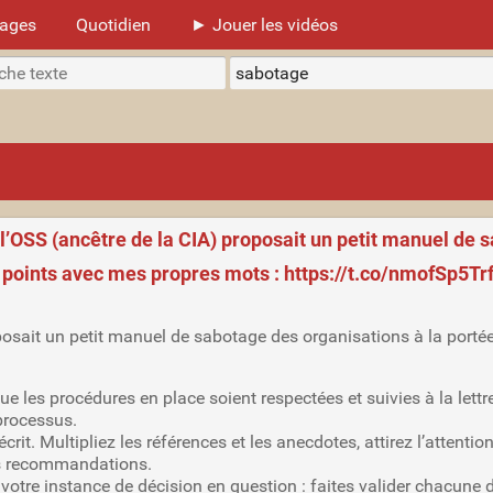
mages
Quotidien
► Jouer les vidéos
 l’OSS (ancêtre de la CIA) proposait un petit manuel de 
 points avec mes propres mots : https://t.co/nmofSp5Trf"
posait un petit manuel de sabotage des organisations à la portée
e les procédures en place soient respectées et suivies à la lett
 processus.
crit. Multipliez les références et les anecdotes, attirez l’attent
os recommandations.
 votre instance de décision en question : faites valider chacune d