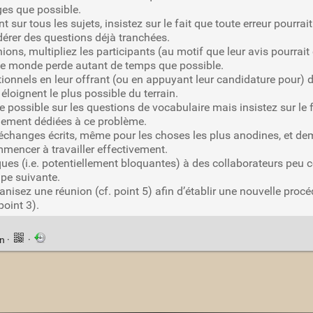
ges que possible.
ur tous les sujets, insistez sur le fait que toute erreur pourrai
dérer des questions déjà tranchées.
, multipliez les participants (au motif que leur avis pourrait êt
 le monde perde autant de temps que possible.
onnels en leur offrant (ou en appuyant leur candidature pour) d
éloignent le plus possible du terrain.
 possible sur les questions de vocabulaire mais insistez sur le 
quement dédiées à ce problème.
échanges écrits, même pour les choses les plus anodines, et dema
mencer à travailler effectivement.
ques (i.e. potentiellement bloquantes) à des collaborateurs peu c
ape suivante.
sez une réunion (cf. point 5) afin d’établir une nouvelle procédur
point 3).
en
·
·