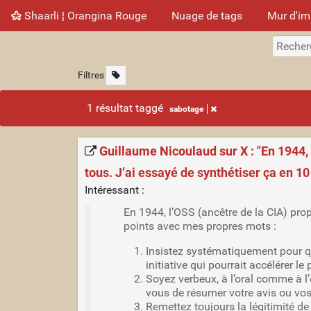
Shaarli ¦ Orangina Rouge
Nuage de tags
Mur d'i
Filtres
1 résultat taggé
sabotage
Guillaume Nicoulaud sur X : "En 1944,
tous. J’ai essayé de synthétiser ça en 10
Intéressant :
En 1944, l’OSS (ancêtre de la CIA) pro
points avec mes propres mots :
Insistez systématiquement pour qu
initiative qui pourrait accélérer le
Soyez verbeux, à l’oral comme à l’é
vous de résumer votre avis ou v
Remettez toujours la légitimité de