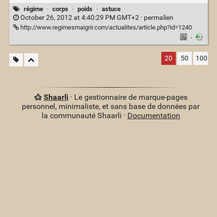
régime
·
corps
·
poids
·
astuce
October 26, 2012 at 4:40:29 PM GMT+2 ·
permalien
http://www.regimesmaigrir.com/actualites/article.php?id=1240
·
20
50
100
Shaarli
· Le gestionnaire de marque-pages
personnel, minimaliste, et sans base de données par
la communauté Shaarli ·
Documentation