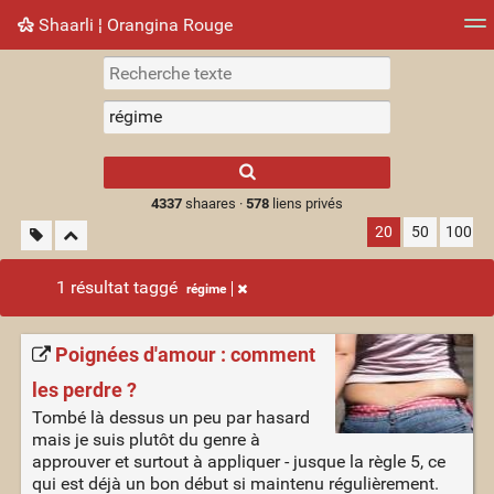
Shaarli ¦ Orangina Rouge
Nuage de tags
Mur d'images
Quotidien
► Jouer
Type 1 or more
characters for
results.
4337
shaares ·
578
liens privés
20
50
100
1 résultat taggé
régime
Poignées d'amour : comment
les perdre ?
Tombé là dessus un peu par hasard
mais je suis plutôt du genre à
approuver et surtout à appliquer - jusque la règle 5, ce
qui est déjà un bon début si maintenu régulièrement.