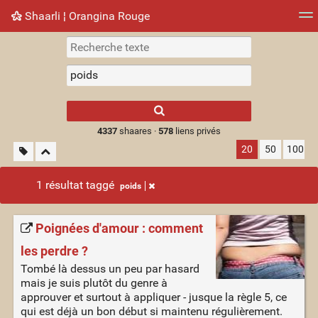
Shaarli ¦ Orangina Rouge
Nuage de tags
Mur d'images
Quotidien
► Jouer
Type 1 or more
characters for
results.
4337
shaares ·
578
liens privés
20
50
100
1 résultat taggé
poids
Poignées d'amour : comment
les perdre ?
Tombé là dessus un peu par hasard
mais je suis plutôt du genre à
approuver et surtout à appliquer - jusque la règle 5, ce
qui est déjà un bon début si maintenu régulièrement.