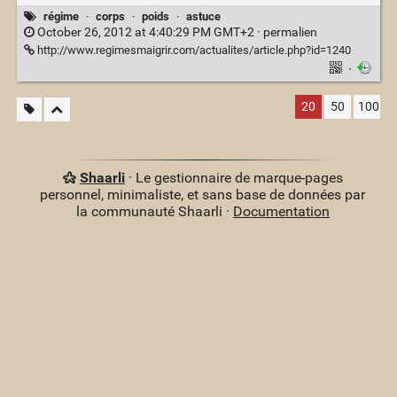
régime
·
corps
·
poids
·
astuce
October 26, 2012 at 4:40:29 PM GMT+2 ·
permalien
http://www.regimesmaigrir.com/actualites/article.php?id=1240
·
20
50
100
Shaarli
· Le gestionnaire de marque-pages
personnel, minimaliste, et sans base de données par
la communauté Shaarli ·
Documentation