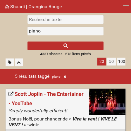
Shaarli ¦ Orangina Rouge
Nuage de tags
Mur d'images
Quotidien
► Jouer
Type 1 or more
characters for
results.
4337
shaares ·
578
liens privés
20
50
100
5 résultats taggé
piano
Scott Joplin - The Entertainer
- YouTube
Simply wonderfully efficient!
Bonus Noël, pour changer de «
Vive le vent ! VIVE LE
VENT !
» :wink: