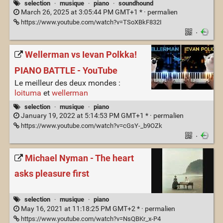
selection
·
musique
·
piano
·
soundhound
March 26, 2025 at 3:05:44 PM GMT+1 * ·
permalien
https://www.youtube.com/watch?v=TSoXBkF832I
·
Wellerman vs Ievan Polkka!
PIANO BATTLE - YouTube
Le meilleur des deux mondes :
loituma
et
wellerman
selection
·
musique
·
piano
January 19, 2022 at 5:14:53 PM GMT+1 * ·
permalien
https://www.youtube.com/watch?v=cGsY-_b9OZk
·
Michael Nyman - The heart
asks pleasure first
selection
·
musique
·
piano
May 16, 2021 at 11:18:25 PM GMT+2 * ·
permalien
https://www.youtube.com/watch?v=NsQBKr_x-P4