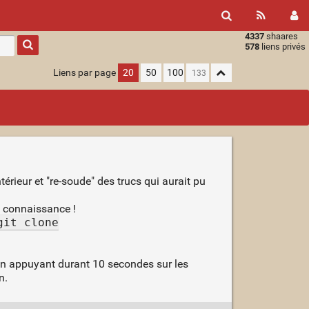
4337
shaares
Type 1 or
578
liens privés
more
characters
Liens par page
20
50
100
for
results.
érieur et "re-soude" des trucs qui aurait pu
e connaissance !
git clone
en appuyant durant 10 secondes sur les
n.