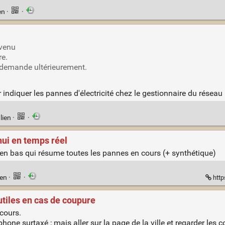
en
·
·
rvenu
re.
 demande ultérieurement.
ur indiquer les pannes d'électricité chez le gestionnaire du réseau
lien
·
·
hui en temps réel
u en bas qui résume toutes les pannes en cours (+ synthétique)
ien
·
·
http
utiles en cas de coupure
 cours.
one surtaxé ; mais aller sur la page de la ville et regarder les