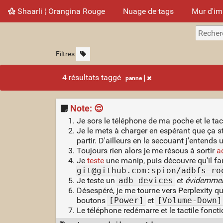
Shaarli ¦ Orangina Rouge
Nuage de tags
Mur d'i
Filtres
4 résultats taggé
panne
Note: 😌
Je sors le téléphone de ma poche et le tact
Je le mets à charger en espérant que ça st
partir. D'ailleurs en le secouant j'entends u
Toujours rien alors je me résous à sortir
a
Je
teste
une manip, puis découvre qu'il fa
git@github.com:spion/adbfs-ro
Je teste un
adb devices
et
évidemme
Désespéré, je me tourne vers Perplexity 
boutons
[Power]
et
[Volume-Down]
Le téléphone redémarre et le tactile fonct