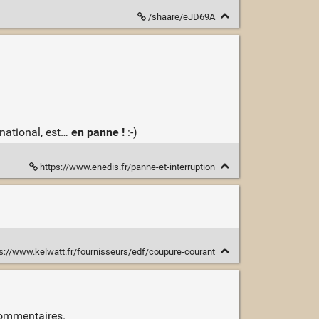
/shaare/eJD69A
 national, est…
en panne !
:-)
https://www.enedis.fr/panne-et-interruption
s://www.kelwatt.fr/fournisseurs/edf/coupure-courant
 commentaires.