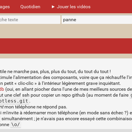
mages
Quotidien
► Jouer les vidéos
ile ne marche pas, plus, plus du tout, du tout du tout !
imule l'alimentation des composants, voire que ça réchauffe l'int
n petit « clic-clic » à l'intérieur légèrement grave inquiétant.
db
(oui, en allant piocher dans l'une de mes meilleurs sources d
ut une clef ssh pour copier un repo github (au moment de faire
otless.git
.
nt
mon téléphone ne répond pas.
qui m'invite à rédemarrer mon téléphone (en mode sans échec ?) 
simultanément ; je n'avais pas encore essayé cette combinaiso
ionne
\o/