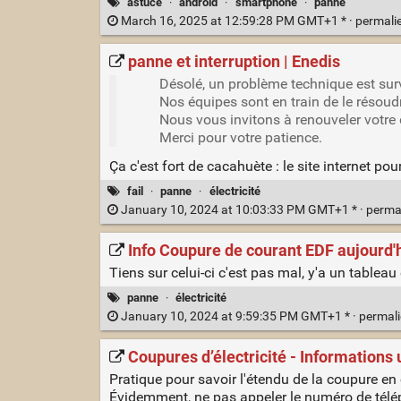
astuce
·
android
·
smartphone
·
panne
March 16, 2025 at 12:59:28 PM GMT+1 * ·
permali
panne et interruption | Enedis
Désolé, un problème technique est su
Nos équipes sont en train de le résoud
Nous vous invitons à renouveler votre
Merci pour votre patience.
Ça c'est fort de cacahuète : le site internet po
fail
·
panne
·
électricité
January 10, 2024 at 10:03:33 PM GMT+1 * ·
perma
Info Coupure de courant EDF aujourd'
Tiens sur celui-ci c'est pas mal, y'a un tablea
panne
·
électricité
January 10, 2024 at 9:59:35 PM GMT+1 * ·
permal
Coupures d’électricité - Informations 
Pratique pour savoir l'étendu de la coupure en
Évidemment, ne pas appeler le numéro de téléph