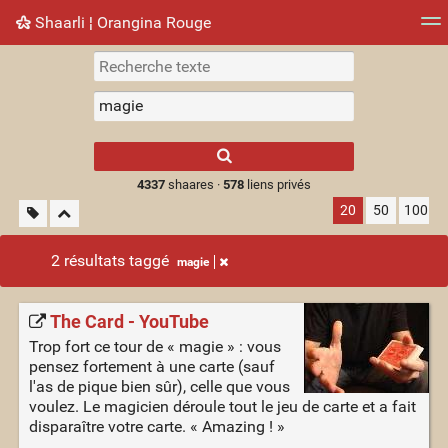
Shaarli ¦ Orangina Rouge
Nuage de tags
Mur d'images
Quotidien
► Jouer
Type 1 or more
characters for
results.
4337
shaares ·
578
liens privés
20
50
100
2 résultats taggé
magie
The Card - YouTube
Trop fort ce tour de « magie » : vous
pensez fortement à une carte (sauf
l'as de pique bien sûr), celle que vous
voulez. Le magicien déroule tout le jeu de carte et a fait
disparaître votre carte. « Amazing ! »