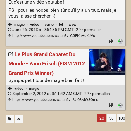
Et c'est une vidéo youtube !
PS : pour les noobs, bien sûr qu'il y a un truc, mais je
vous laisse chercher :-)
magie
·
vidéo
·
carte
·
lol
·
wow
June 26, 2013 at 9:54:35 PM GMT+2 * ·
permalien
http://www.youtube.com/watch?v=CGEKnHdKJVc
·
Le Plus Grand Cabaret Du
Monde - Yann Frisch (FISM 2012
Grand Prix Winner)
Sympa, petit tour de magie bien fait !
vidéo
·
magie
September 2, 2012 at 3:11:42 AM GMT+2 * ·
permalien
https://www.youtube.com/watch?v=2JI03MW3Oms
·
20
50
100