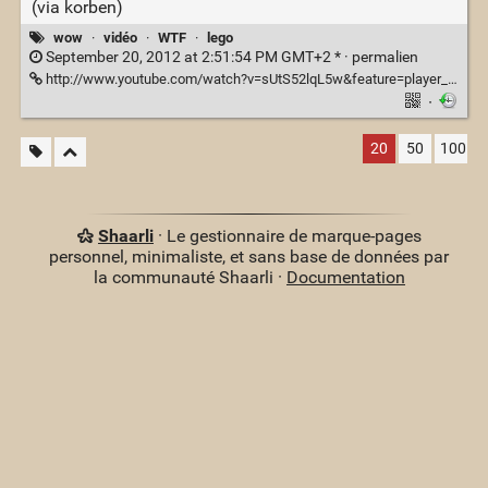
(via korben)
wow
·
vidéo
·
WTF
·
lego
September 20, 2012 at 2:51:54 PM GMT+2 * ·
permalien
http://www.youtube.com/watch?v=sUtS52lqL5w&feature=player_embedded&noredirect=1
·
20
50
100
Shaarli
· Le gestionnaire de marque-pages
personnel, minimaliste, et sans base de données par
la communauté Shaarli ·
Documentation