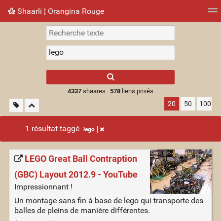
Shaarli ¦ Orangina Rouge
Nuage de tags
Mur d'images
Quotidien
► Jouer
Type 1 or more
characters for
results.
4337
shaares ·
578
liens privés
20
50
100
1 résultat taggé
lego
LEGO Great Ball Contraption
(GBC) Layout 2012.9 - YouTube
Impressionnant !
Un montage sans fin à base de lego qui transporte des
balles de pleins de manière différentes.