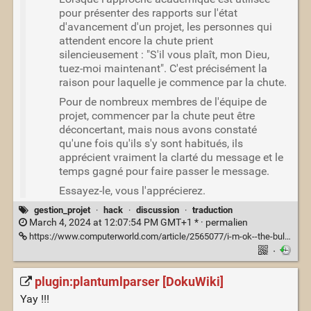
pour présenter des rapports sur l'état
d'avancement d'un projet, les personnes qui
attendent encore la chute prient
silencieusement : "S'il vous plaît, mon Dieu,
tuez-moi maintenant". C'est précisément la
raison pour laquelle je commence par la chute.
Pour de nombreux membres de l'équipe de
projet, commencer par la chute peut être
déconcertant, mais nous avons constaté
qu'une fois qu'ils s'y sont habitués, ils
apprécient vraiment la clarté du message et le
temps gagné pour faire passer le message.
Essayez-le, vous l'apprécierez.
gestion_projet
·
hack
·
discussion
·
traduction
March 4, 2024 at 12:07:54 PM GMT+1 * ·
permalien
https://www.computerworld.com/article/2565077/i-m-ok--the-bull-is-dead.html
·
plugin:plantumlparser [DokuWiki]
Yay !!!