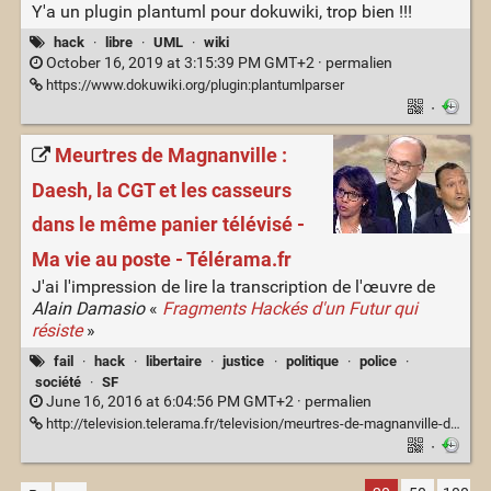
Y'a un plugin plantuml pour dokuwiki, trop bien !!!
hack
·
libre
·
UML
·
wiki
October 16, 2019 at 3:15:39 PM GMT+2 ·
permalien
https://www.dokuwiki.org/plugin:plantumlparser
·
Meurtres de Magnanville :
Daesh, la CGT et les casseurs
dans le même panier télévisé -
Ma vie au poste - Télérama.fr
J'ai l'impression de lire la transcription de l'œuvre de
Alain Damasio
«
Fragments Hackés d'un Futur qui
résiste
»
fail
·
hack
·
libertaire
·
justice
·
politique
·
police
·
société
·
SF
June 16, 2016 at 6:04:56 PM GMT+2 ·
permalien
http://television.telerama.fr/television/meurtres-de-magnanville-daesh-la-cgt-et-les-casseurs-dans-le-meme-panier-televise,144024.php
·