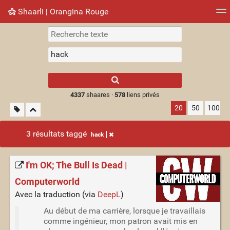
Shaarli ¦ Orangina Rouge
Nuage de tags
Mur d'images
Quotidien
► Jouer
Type 1 or more
characters for
results.
4337
shaares ·
578
liens privés
20
50
100
3 résultats taggé
hack
I'm OK; The Bull Is Dead |
Computerworld
Avec la traduction (via
DeepL
)
Au début de ma carrière, lorsque je travaillais
comme ingénieur, mon patron avait mis en