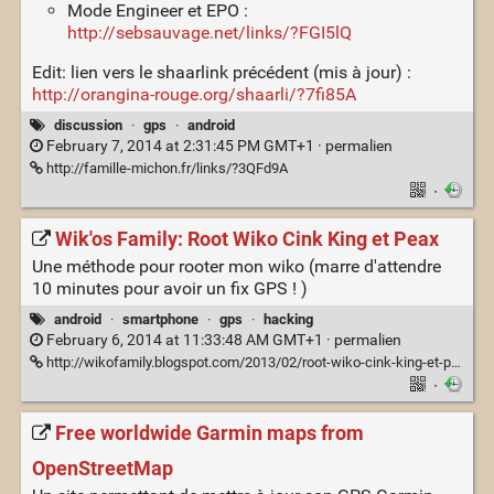
Mode Engineer et EPO :
http://sebsauvage.net/links/?FGI5lQ
Edit: lien vers le shaarlink précédent (mis à jour) :
http://orangina-rouge.org/shaarli/?7fi85A
discussion
·
gps
·
android
February 7, 2014 at 2:31:45 PM GMT+1 ·
permalien
http://famille-michon.fr/links/?3QFd9A
·
Wik'os Family: Root Wiko Cink King et Peax
Une méthode pour rooter mon wiko (marre d'attendre
10 minutes pour avoir un fix GPS ! )
android
·
smartphone
·
gps
·
hacking
February 6, 2014 at 11:33:48 AM GMT+1 ·
permalien
http://wikofamily.blogspot.com/2013/02/root-wiko-cink-king-et-peax.html
·
Free worldwide Garmin maps from
OpenStreetMap