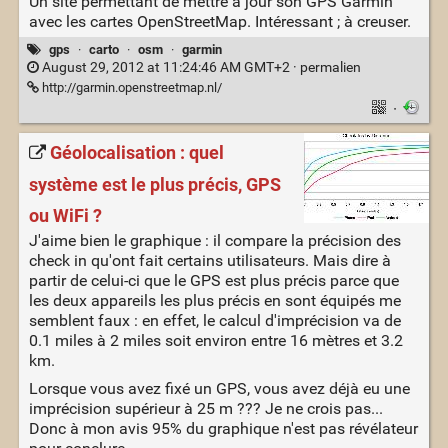
Un site permettant de mettre à jour son GPS Garmin
avec les cartes OpenStreetMap. Intéressant ; à creuser.
gps
·
carto
·
osm
·
garmin
August 29, 2012 at 11:24:46 AM GMT+2 ·
permalien
http://garmin.openstreetmap.nl/
·
Géolocalisation : quel
système est le plus précis, GPS
ou WiFi ?
J'aime bien le graphique : il compare la précision des
check in qu'ont fait certains utilisateurs. Mais dire à
partir de celui-ci que le GPS est plus précis parce que
les deux appareils les plus précis en sont équipés me
semblent faux : en effet, le calcul d'imprécision va de
0.1 miles à 2 miles soit environ entre 16 mètres et 3.2
km.
Lorsque vous avez fixé un GPS, vous avez déjà eu une
imprécision supérieur à 25 m ??? Je ne crois pas...
Donc à mon avis 95% du graphique n'est pas révélateur