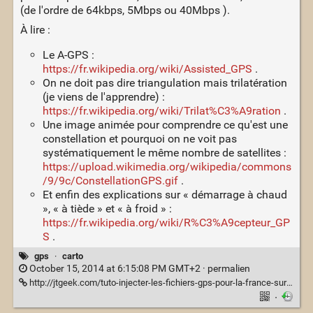
(de l'ordre de 64kbps, 5Mbps ou 40Mbps ).
À lire :
Le A-GPS :
https://fr.wikipedia.org/wiki/Assisted_GPS
.
On ne doit pas dire triangulation mais trilatération
(je viens de l'apprendre) :
https://fr.wikipedia.org/wiki/Trilat%C3%A9ration
.
Une image animée pour comprendre ce qu'est une
constellation et pourquoi on ne voit pas
systématiquement le même nombre de satellites :
https://upload.wikimedia.org/wikipedia/commons
/9/9c/ConstellationGPS.gif
.
Et enfin des explications sur « démarrage à chaud
», « à tiède » et « à froid » :
https://fr.wikipedia.org/wiki/R%C3%A9cepteur_GP
S
.
gps
·
carto
October 15, 2014 at 6:15:08 PM GMT+2 ·
permalien
http://jtgeek.com/tuto-injecter-les-fichiers-gps-pour-la-france-sur-smartphone-chinois/
·