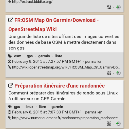
http://extract.bbbike.org/
·
FR:OSM Map On Garmin/Download -
OpenStreetMap Wiki
Une grande liste de sites offrant des images converties
des données de base OSM à mettre directement dans
son gps
osm
·
gps
·
garmin
·
liste
February 8, 2015 at 7:27:57 PM GMT+1 ·
permalien
http://wiki.openstreetmap.org/wiki/FR:OSM_Map_On_Garmin/Download#Pays_d.27Europe_s.C3.A9par.C3.A9s
·
Préparation itinéraire d'une randonnée
Comment préparer des itinéraires de rando sous Linux
à utiliser sur un GPS Garmin
gps
·
linux
·
libre
·
garmin
February 8, 2015 at 7:07:33 PM GMT+1 ·
permalien
http://www.numeriquement.fr/randonnee/preparation_randonnees.php
·