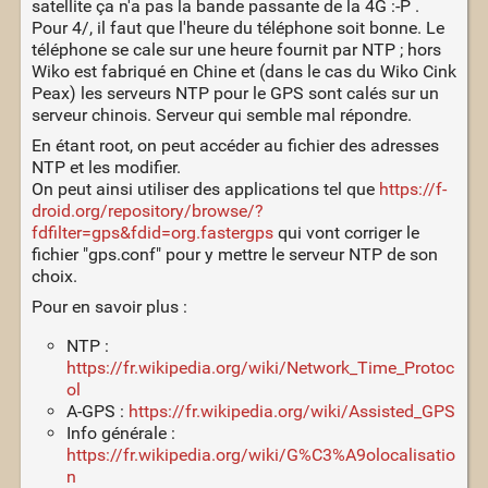
satellite ça n'a pas la bande passante de la 4G :-P .
Pour 4/, il faut que l'heure du téléphone soit bonne. Le
téléphone se cale sur une heure fournit par NTP ; hors
Wiko est fabriqué en Chine et (dans le cas du Wiko Cink
Peax) les serveurs NTP pour le GPS sont calés sur un
serveur chinois. Serveur qui semble mal répondre.
En étant root, on peut accéder au fichier des adresses
NTP et les modifier.
On peut ainsi utiliser des applications tel que
https://f-
droid.org/repository/browse/?
fdfilter=gps&fdid=org.fastergps
qui vont corriger le
fichier "gps.conf" pour y mettre le serveur NTP de son
choix.
Pour en savoir plus :
NTP :
https://fr.wikipedia.org/wiki/Network_Time_Protoc
ol
A-GPS :
https://fr.wikipedia.org/wiki/Assisted_GPS
Info générale :
https://fr.wikipedia.org/wiki/G%C3%A9olocalisatio
n