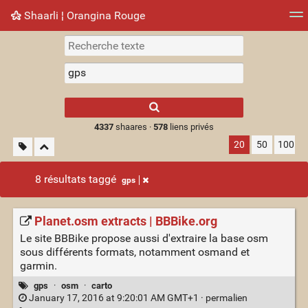
Shaarli ¦ Orangina Rouge
Nuage de tags
Mur d'images
Quotidien
► Jouer
Type 1 or more
characters for
results.
4337
shaares ·
578
liens privés
20
50
100
8 résultats taggé
gps
Planet.osm extracts | BBBike.org
Le site BBBike propose aussi d'extraire la base osm
sous différents formats, notamment osmand et
garmin.
gps
·
osm
·
carto
January 17, 2016 at 9:20:01 AM GMT+1 ·
permalien