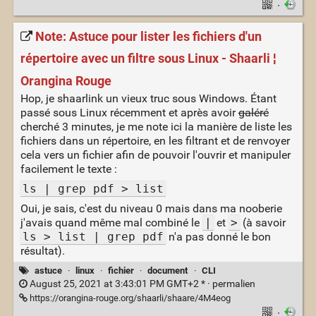
·
Note: Astuce pour lister les fichiers d'un
répertoire avec un filtre sous Linux - Shaarli ¦
Orangina Rouge
Hop, je shaarlink un vieux truc sous Windows. Étant
passé sous Linux récemment et après avoir
galéré
cherché 3 minutes, je me note ici la manière de liste les
fichiers dans un répertoire, en les filtrant et de renvoyer
cela vers un fichier afin de pouvoir l'ouvrir et manipuler
facilement le texte :
ls | grep pdf > list
Oui, je sais, c'est du niveau 0 mais dans ma nooberie
j'avais quand même mal combiné le
|
et
>
(à savoir
ls > list | grep pdf
n'a pas donné le bon
résultat).
astuce
·
linux
·
fichier
·
document
·
CLI
August 25, 2021 at 3:43:01 PM GMT+2 * ·
permalien
https://orangina-rouge.org/shaarli/shaare/4M4eog
·