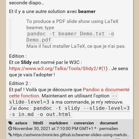
seconde diapo…
Et il y a une autre solution avec
beamer
To produce a PDF slide show using LaTeX
beamer, type
pandoc -t beamer Demo.txt -o
Demo.pdf
Mais il faut installer LaTeX, ce que je n'ai pas.
Edition :
Et ce
Slidy
est normé par le W3C :
https://www.w3.org/Talks/Tools/Slidy2/#(1
) . Je sens
que je vais l'adopter !
Edition 2 :
Et paf ! Voilà que je découvre que
Pandoc a documenté
cette fonction
. Maintenant en utilisant l'option
--
slide-level=3
à ma commande, je m'y retrouve.
J'ai donc :
pandoc -t slidy --slide-level=3
-s in.md -o out.html
astuce
·
html5
·
markdown
·
conversion
·
document
November 30, 2021 at 7:10:00 PM GMT+1 * ·
permalien
https://ashwinschronicles.github.io/beamer-slides-using-markdown-and-pandoc