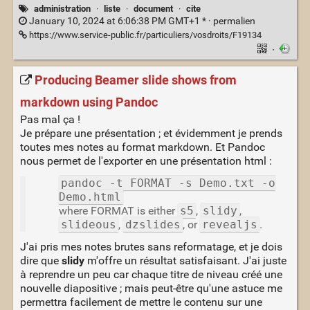
administration
·
liste
·
document
·
cite
January 10, 2024 at 6:06:38 PM GMT+1 * ·
permalien
https://www.service-public.fr/particuliers/vosdroits/F19134
·
Producing Beamer slide shows from
markdown using Pandoc
Pas mal ça !
Je prépare une présentation ; et évidemment je prends
toutes mes notes au format markdown. Et Pandoc
nous permet de l'exporter en une présentation html :
pandoc -t FORMAT -s Demo.txt -o
Demo.html
where FORMAT is either
s5
,
slidy
,
slideous
,
dzslides
, or
revealjs
.
J'ai pris mes notes brutes sans reformatage, et je dois
dire que
slidy
m'offre un résultat satisfaisant. J'ai juste
à reprendre un peu car chaque titre de niveau créé une
nouvelle diapositive ; mais peut-être qu'une astuce me
permettra facilement de mettre le contenu sur une