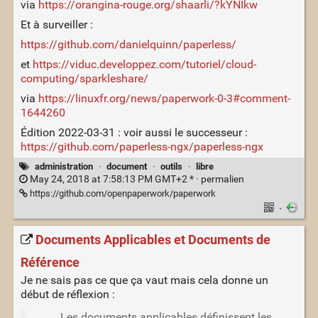
via
https://orangina-rouge.org/shaarli/?kYNIkw
Et à surveiller :
https://github.com/danielquinn/paperless/
et
https://viduc.developpez.com/tutoriel/cloud-
computing/sparkleshare/
via
https://linuxfr.org/news/paperwork-0-3#comment-
1644260
Édition 2022-03-31 : voir aussi le successeur :
https://github.com/paperless-ngx/paperless-ngx
administration
·
document
·
outils
·
libre
May 24, 2018 at 7:58:13 PM GMT+2 * ·
permalien
https://github.com/openpaperwork/paperwork
·
Documents Applicables et Documents de
Référence
Je ne sais pas ce que ça vaut mais cela donne un
début de réflexion :
Les documents applicables définissent les