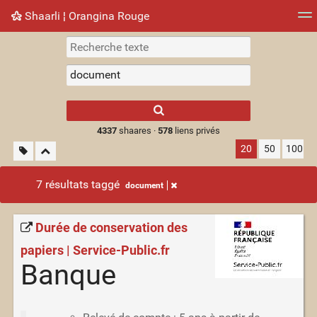
Shaarli ¦ Orangina Rouge
Nuage de tags
Mur d'images
Quotidien
► Jouer
Type 1 or more
characters for
results.
4337
shaares ·
578
liens privés
20
50
100
7 résultats taggé
document
Durée de conservation des
papiers | Service-Public.fr
Banque