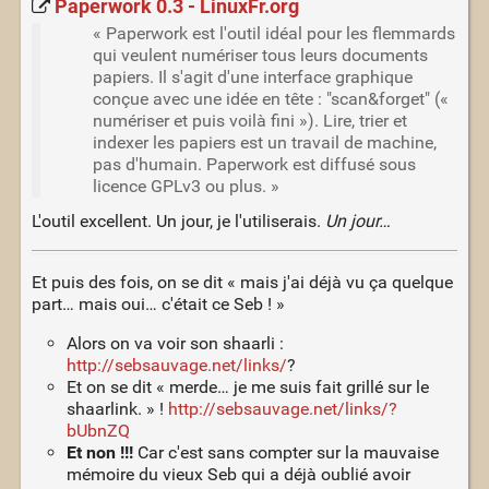
Paperwork 0.3 - LinuxFr.org
« Paperwork est l'outil idéal pour les flemmards
qui veulent numériser tous leurs documents
papiers. Il s'agit d'une interface graphique
conçue avec une idée en tête : "scan&forget" («
numériser et puis voilà fini »). Lire, trier et
indexer les papiers est un travail de machine,
pas d'humain. Paperwork est diffusé sous
licence GPLv3 ou plus. »
L'outil excellent. Un jour, je l'utiliserais.
Un jour…
Et puis des fois, on se dit « mais j'ai déjà vu ça quelque
part… mais oui… c'était ce Seb ! »
Alors on va voir son shaarli :
http://sebsauvage.net/links/
?
Et on se dit « merde… je me suis fait grillé sur le
shaarlink. » !
http://sebsauvage.net/links/?
bUbnZQ
Et non !!!
Car c'est sans compter sur la mauvaise
mémoire du vieux Seb qui a déjà oublié avoir