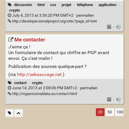
discussion
·
html
·
css
·
projet
·
téléphone
·
application
·
crypto
July 4, 2013 at 3:36:20 PM GMT+2 ·
permalien
http://developer.servalproject.org/site/?page_id=644
·
Me contacter
J'aime ça !
Un formulaire de contact qui chiffre en PGP avant
envoi. Ça c'est malin !
Publication des sources quelque-part ?
(via
http://sebsauvage.net
)
contact
·
crypto
June 14, 2013 at 2:08:06 PM GMT+2 ·
permalien
http://mypersonnaldata.eu/contact.html
·
20
50
100