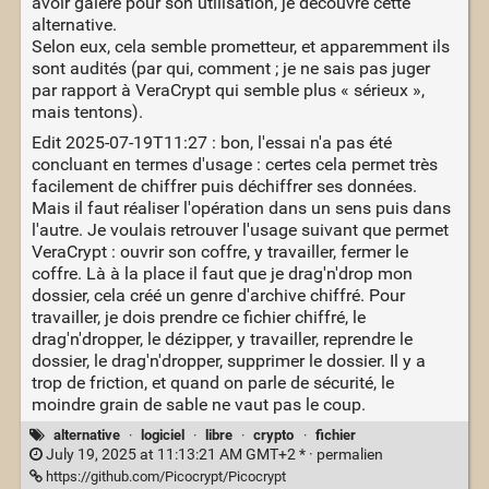
avoir galéré pour son utilisation, je découvre cette
alternative.
Selon eux, cela semble prometteur, et apparemment ils
sont audités (par qui, comment ; je ne sais pas juger
par rapport à VeraCrypt qui semble plus « sérieux »,
mais tentons).
Edit 2025-07-19T11:27 : bon, l'essai n'a pas été
concluant en termes d'usage : certes cela permet très
facilement de chiffrer puis déchiffrer ses données.
Mais il faut réaliser l'opération dans un sens puis dans
l'autre. Je voulais retrouver l'usage suivant que permet
VeraCrypt : ouvrir son coffre, y travailler, fermer le
coffre. Là à la place il faut que je drag'n'drop mon
dossier, cela créé un genre d'archive chiffré. Pour
travailler, je dois prendre ce fichier chiffré, le
drag'n'dropper, le dézipper, y travailler, reprendre le
dossier, le drag'n'dropper, supprimer le dossier. Il y a
trop de friction, et quand on parle de sécurité, le
moindre grain de sable ne vaut pas le coup.
alternative
·
logiciel
·
libre
·
crypto
·
fichier
July 19, 2025 at 11:13:21 AM GMT+2 * ·
permalien
https://github.com/Picocrypt/Picocrypt