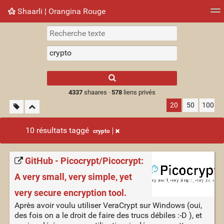
Shaarli ¦ Orangina Rouge
Nuage de tags
Mur d'images
Quotidien
► Jouer
Type 1 or more
characters for
results.
4337
shaares ·
578
liens privés
20
50
100
10 résultats taggé
crypto
GitHub - Picocrypt/Picocrypt:
A very small, very simple, yet
very secure encryption tool.
Après avoir voulu utiliser VeraCrypt sur Windows (oui,
des fois on a le droit de faire des trucs débiles :-D ), et