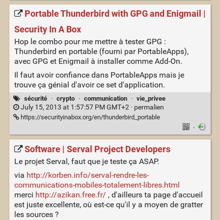
Portable Thunderbird with GPG and Enigmail |
Security In A Box
Hop le combo pour me mettre à tester GPG :
Thunderbird en portable (fourni par PortableApps),
avec GPG et Enigmail à installer comme Add-On.
Il faut avoir confiance dans PortableApps mais je
trouve ça génial d'avoir ce set d'application.
sécurité
·
crypto
·
communication
·
vie_privee
July 15, 2013 at 1:57:57 PM GMT+2 ·
permalien
https://securityinabox.org/en/thunderbird_portable
·
Software | Serval Project Developers
Le projet Serval, faut que je teste ça ASAP.
via
http://korben.info/serval-rendre-les-
communications-mobiles-totalement-libres.html
merci
http://azikan.free.fr/
, d'ailleurs ta page d'accueil
est juste excellente, où est-ce qu'il y a moyen de gratter
les sources ?