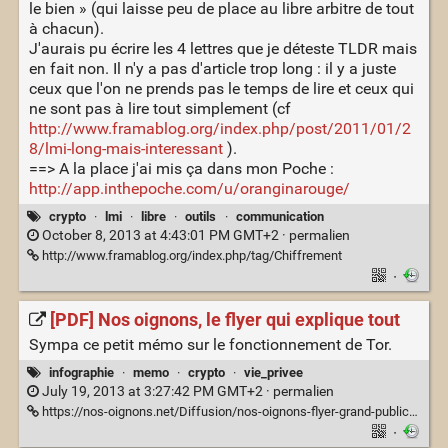
le bien » (qui laisse peu de place au libre arbitre de tout
à chacun).
J'aurais pu écrire les 4 lettres que je déteste TLDR mais
en fait non. Il n'y a pas d'article trop long : il y a juste
ceux que l'on ne prends pas le temps de lire et ceux qui
ne sont pas à lire tout simplement (cf
http://www.framablog.org/index.php/post/2011/01/2
8/lmi-long-mais-interessant
).
==> A la place j'ai mis ça dans mon Poche :
http://app.inthepoche.com/u/oranginarouge/
crypto
·
lmi
·
libre
·
outils
·
communication
October 8, 2013 at 4:43:01 PM GMT+2 ·
permalien
http://www.framablog.org/index.php/tag/Chiffrement
·
[PDF] Nos oignons, le flyer qui explique tout
Sympa ce petit mémo sur le fonctionnement de Tor.
infographie
·
memo
·
crypto
·
vie_privee
July 19, 2013 at 3:27:42 PM GMT+2 ·
permalien
https://nos-oignons.net/Diffusion/nos-oignons-flyer-grand-public-201306-en.pdf
·