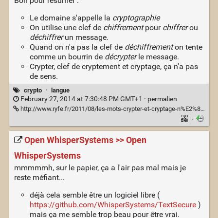
Bon pour résumer :
Le domaine s'appelle la
cryptographie
On utilise une clef de
chiffrement
pour
chiffrer
ou
déchiffrer
un message.
Quand on n'a pas la clef de
déchiffrement
on tente
comme un bourrin de
décrypter
le message.
Crypter, clef de cryptement et cryptage, ça n'a pas
de sens.
crypto
·
langue
February 27, 2014 at 7:30:48 PM GMT+1 ·
permalien
http://www.ryfe.fr/2011/08/les-mots-crypter-et-cryptage-n%E2%80%99existent-pas/
·
Open WhisperSystems >> Open
WhisperSystems
mmmmmh, sur le papier, ça a l'air pas mal mais je
reste méfiant...
déjà cela semble être un logiciel libre (
https://github.com/WhisperSystems/TextSecure
)
mais ça me semble trop beau pour être vrai.