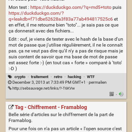
Mon test :
https://duckduckgo.com/?q=md5+toto
puis
https://duckduckgo.com/?
q=leakdb+f71dbe52628a3f83a77ab494817525c6
et
en effet, il me retourne bien "toto"... je sais pas ce que
ça donnerait avec des fichiers...
Edit : ouf, je viens de tester avec le hash de la base d'un
mot de passe que j'utilise régulièrement, il ne le connaît
pas. ça ne veut pas dire qu'il n'y a pas de risque mais je
suis content de savoir que ma base de mot de passe
est assez forte :-) (en tout cas « forte » comparé à 'toto'
:-D )
crypto
·
traitement
·
retro
·
hacking
·
WTF
December 3, 2013 at 7:33:49 PM GMT+1 ·
permalien
http://sebsauvage.net/links/?-T6KVw
·
Tag - Chiffrement - Framablog
Belle série d'articles sur le chiffrement de la part de
Framablog.
Pour une fois on n'a pas un article « l'open source c'est