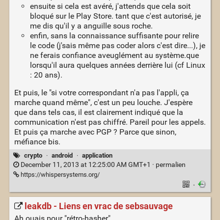
ensuite si cela est avéré, j'attends que cela soit
bloqué sur le Play Store. tant que c'est autorisé, je
me dis qu'il y a anguille sous roche.
enfin, sans la connaissance suffisante pour relire
le code (j'sais même pas coder alors c'est dire...), je
ne ferais confiance aveuglément au système.que
lorsqu'il aura quelques années derrière lui (cf Linux
: 20 ans).
Et puis, le "si votre correspondant n'a pas l'appli, ça
marche quand même", c'est un peu louche. J'espère
que dans tels cas, il est clairement indiqué que la
communication n'est pas chiffré. Pareil pour les appels.
Et puis ça marche avec PGP ? Parce que sinon,
méfiance bis.
crypto
·
android
·
application
December 11, 2013 at 12:25:00 AM GMT+1 ·
permalien
https://whispersystems.org/
·
leakdb - Liens en vrac de sebsauvage
Ah ouais pour "rétro-hasher"