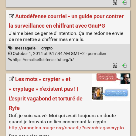
·
Autodéfense courriel - un guide pour contrer
la surveillance en chiffrant avec GnuPG
J'aime bien ce genre d'intention. Ça me redonne envie
de me mettre à chiffrer mes emails.
messagerie
·
crypto
October 1, 2014 at 9:17:44 AM GMT+2 ·
permalien
https://emailselfdefense.fsf.org/fr/
·
Les mots « crypter » et
« cryptage » n’existent pas ! |
L'esprit vagabond et torturé de
Ryfe
Ouf, je suis sauvé. Moi qui avait toujours un doute
quand je trouvais un lien concernant la crypto :
http://orangina-rouge.org/shaarli/?searchtags=crypto